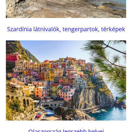
Szardínia látnivalók, tengerpartok, térképek
Olaszország legszebb helyei