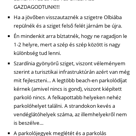
GAZDAGODTUNK!!!
Ha a jövőben visszautaznék a szigetre Olbiába
repülnék és a sziget felső felét járnám be újra.
Én mindenkit arra bíztatnék, hogy ne ragadjon le
1-2 helyre, mert a szép és szép között is nagy
különbség tud lenni.
Szardínia gyönyörű sziget, viszont véleményem
szerint a turisztikai infrastruktúrán azért van még
mit fejleszteni… A legtöbb beach-en parkolódíjat
kérnek (amivel nincs is gond), viszont kiépített
parkoló nincs. A felkapottabb helyeken nehéz
parkolóhelyet találni. A strandokon kevés a
vendéglátóhelyek száma, az illemhelyekről nem
is beszélve…
A parkolójegyek meglétét és a parkolás