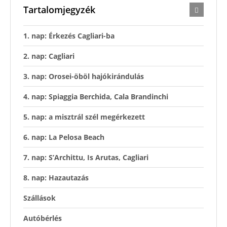
Tartalomjegyzék
1. nap: Érkezés Cagliari-ba
2. nap: Cagliari
3. nap: Orosei-öböl hajókirándulás
4. nap: Spiaggia Berchida, Cala Brandinchi
5. nap: a misztrál szél megérkezett
6. nap: La Pelosa Beach
7. nap: S’Archittu, Is Arutas, Cagliari
8. nap: Hazautazás
Szállások
Autóbérlés