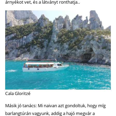
árnyékot vet, és a látványt ronthatja..
Cala Gloritzé
Másik jó tanács: Mi naivan azt gondoltuk, hogy míg
barlangtúrán vagyunk, addig a hajó megvár a