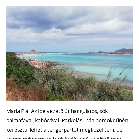
Maria Pia: Az ide vezető út hangulatos, sok
pálmafával, kabócával. Parkolás után homokdűnén
keresztül lehet a tengerpartot megközelíteni, de
sajnos mikor mi voltunk (valószínű az előző napi