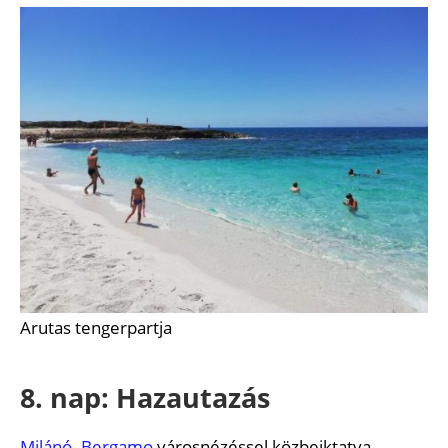
Arutas tengerpartja
8. nap: Hazautazás
Milánó
–
Bergamo
városnézéssel közbeiktatva.