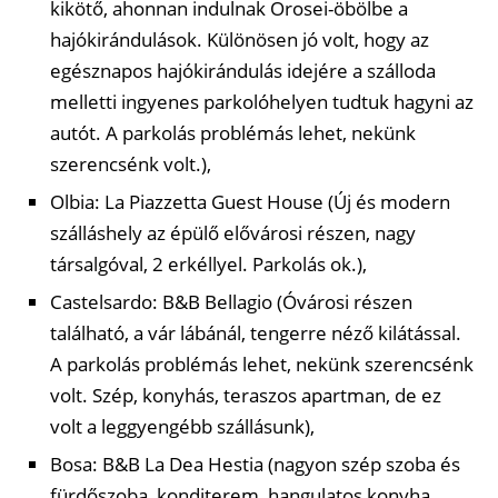
kikötő, ahonnan indulnak Orosei-öbölbe a
hajókirándulások. Különösen jó volt, hogy az
egésznapos hajókirándulás idejére a szálloda
melletti ingyenes parkolóhelyen tudtuk hagyni az
autót. A parkolás problémás lehet, nekünk
szerencsénk volt.),
Olbia: La Piazzetta Guest House (Új és modern
szálláshely az épülő elővárosi részen, nagy
társalgóval, 2 erkéllyel. Parkolás ok.),
Castelsardo: B&B Bellagio (Óvárosi részen
található, a vár lábánál, tengerre néző kilátással.
A parkolás problémás lehet, nekünk szerencsénk
volt. Szép, konyhás, teraszos apartman, de ez
volt a leggyengébb szállásunk),
Bosa: B&B La Dea Hestia (nagyon szép szoba és
fürdőszoba, konditerem, hangulatos konyha,