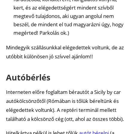
kert, és az elégedettségért mindent szívből
megtevő tulajdonos, aki ugyan angolul nem
beszél, de mindent el tud magyarázni úgy, hogy
megérted! Parkolás ok.)
Mindegyik szállásunkkal elégedettek voltunk, de az
utóbbit különösen jó szívvel ajánlom!!
Autóbérlés
Interneten előre foglaltam bérautót a Sicily by car
autókölcsönzőtől (Rómában is tőlük béreltünk és
elégedettek voltunk). A reptéri terminál mellett
található a kölcsönző cég (ott, ahol az összes többi).
Hitelkártya nélkül is lehet tőlük
autót bérelni
(a