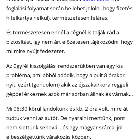
foglalási folyamat során be lehet jelölni, hogy fizetés
hitelkártya nélkül), természetesen feláras.
És természetesen ennél a cégnél is tolják rád a
biztosítást, így nem árt előzetesen tájékozódni, hogy
mi mire nyújt fedezetet.
Az ügyfél kiszolgálási rendszerükben van egy kis
probléma, ami abból adódik, hogy a pult 8 órakor
nyit, ezért (gondolom) akik az éjszakai/kora reggeli
géppel érkeznek azok már sorban állnak és várnak…
Mi 08:30 körül landoltunk és kb. 2 óra volt, mire át
tudtuk venni az autót. De nyaralni mentünk, pont
nem siettünk sehová… és egy magyar sráccal jól
elbeszélgettünk várakozás közben.