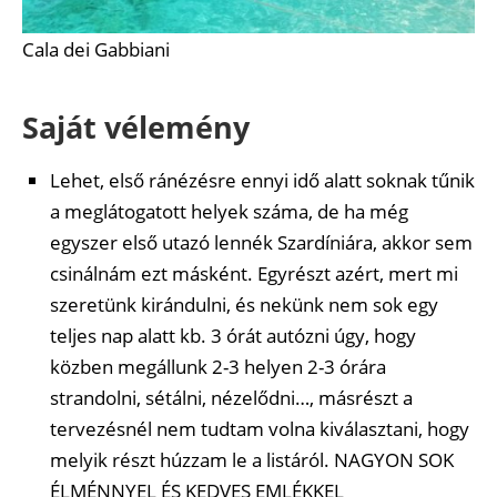
Cala dei Gabbiani
Saját vélemény
Lehet, első ránézésre ennyi idő alatt soknak tűnik
a meglátogatott helyek száma, de ha még
egyszer első utazó lennék Szardíniára, akkor sem
csinálnám ezt másként. Egyrészt azért, mert mi
szeretünk kirándulni, és nekünk nem sok egy
teljes nap alatt kb. 3 órát autózni úgy, hogy
közben megállunk 2-3 helyen 2-3 órára
strandolni, sétálni, nézelődni…, másrészt a
tervezésnél nem tudtam volna kiválasztani, hogy
melyik részt húzzam le a listáról. NAGYON SOK
ÉLMÉNNYEL ÉS KEDVES EMLÉKKEL