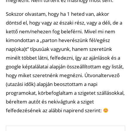
megnézni. Nem történt ez máshogy most sem.
Sokszor olvastam, hogy ha 1 heted van, akkor
döntsd el, hogy vagy az északi rész, vagy a déli, de a
kettő nem/nehezen fog beleférni. Mivel mi nem
kimondottan a „parton heverészünk fél/egész
nap(oka)t” típusúak vagyunk, hanem szeretünk
minélt többet látni, felfedezni, így az ajánlások és a
google képtalálatai alapján összeállítottam egy listát,
hogy miket szeretnénk megnézni. Útvonaltervező
(utazási idők) alapján beosztottam a napi
programokat, körbefoglaltam a szigetet szállásokkal,
béreltem autót és nekivágtunk a sziget
felfedezésének az alábbi napirend szerint: