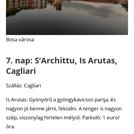
Bosa városa
7. nap: S’Archittu, Is Arutas,
Cagliari
Szállás: Cagliari
Is Arutas: Gyönyörű a gyöngykavicsos partja, és
nagyon jó benne járni, feküdni. A tenger is nagyon
szép, viszonylag hirtelen mélyül. Parkoló: 1 euro/
óra.