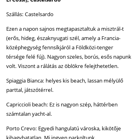
Szállás: Castelsardo
Ezen a napon sajnos megtapasztaltuk a misztrál-t
(erős, hideg, északnyugati szél, amely a Francia-
középhegység fennsíkjáról a Földközi-tenger
térsége felé fúj). Nagyon szeles, borús, esős napunk
volt. Viszont a rálátás az öblökre felejthetetlen.
Spiaggia Bianca: helyes kis beach, lassan mélyülő
parttal, játszótérrel.
Capriccioli beach: Ez is nagyon szép, háttérben
számtalan yacht-al.
Porto Crevo: Egyedi hangulatú városka, kikötője
kihagyhatatlan. Mi ingyen parkoltunk.