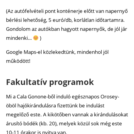
(Az autófelvételi pont konténerje előtt van napernyő
bérlési lehetőség, 5 euró/db, korlátlan időtartamra.
Gondolom az autókban hagyott napernyők, de jól jár
mindenki…
)
Google Maps-el közlekedtünk, mindenhol jól
működött!
Fakultatív programok
Mi a Cala Gonone-ből induló egésznapos Orosey-
öböl hajókirándulásra fizettünk be indulást
megelőző este. A kikötőben vannak a kirándulásokat
árusító bódék (kb. 20), melyek közül sok még este
10-11 órakor is nyitva van.