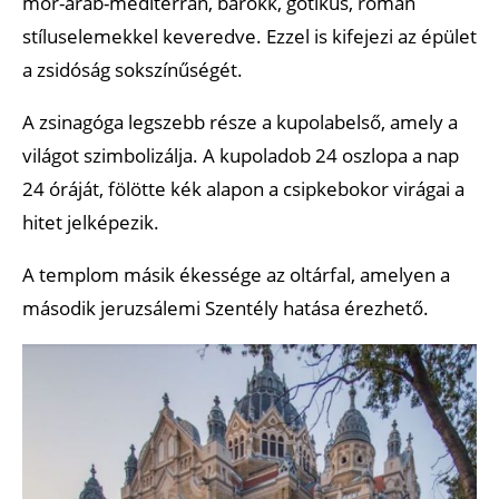
mór-arab-mediterrán, barokk, gótikus, román
stíluselemekkel keveredve. Ezzel is kifejezi az épület
a zsidóság sokszínűségét.
A zsinagóga legszebb része a kupolabelső, amely a
világot szimbolizálja. A kupoladob 24 oszlopa a nap
24 óráját, fölötte kék alapon a csipkebokor virágai a
hitet jelképezik.
A templom másik ékessége az oltárfal, amelyen a
második jeruzsálemi Szentély hatása érezhető.