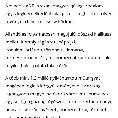
Névadója a 20. századi magyar ifjúsági irodalom
egyik legkiemelkedőbb alakja volt. Leghíresebb ilyen
regénye a Kincskereső kisködmön.
Állandó és folyamatosan megújuló időszaki kiállításai
mellett komoly régészeti, néprajzi,
irodalomtörténeti, történettudományi,
természettudományi és numizmatikai kutatómunka
folyik a Kultúrpalota falai között.
A több mint 1,2 millió nyilvántartott műtárgyat
magában foglaló közgyűjteményével az ország
legnagyobb megyei hatókörű városi múzeumainak
egyike. Igen gazdag régészeti, természettudományi,
néprajzi, képzőművészeti, numizmatikai, történeti
gyűjteménnyel rendelkezik.