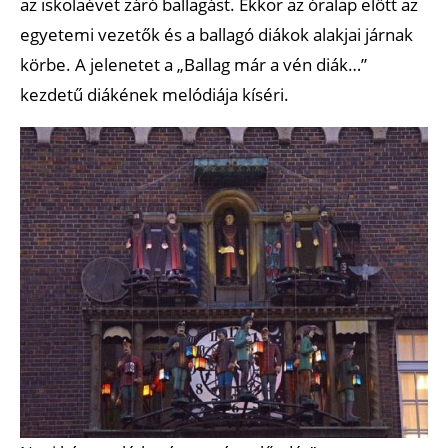
az iskolaévet záró ballagást. Ekkor az óralap előtt az
egyetemi vezetők és a ballagó diákok alakjai járnak
körbe. A jelenetet a „Ballag már a vén diák…”
kezdetű diákének melódiája kíséri.