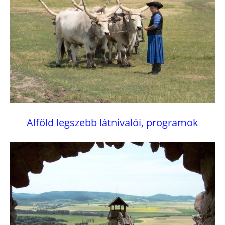
Alföld legszebb látnivalói, programok