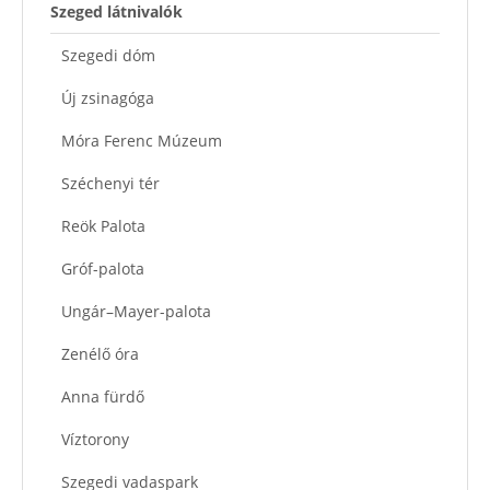
Szeged látnivalók
Szegedi dóm
Új zsinagóga
Móra Ferenc Múzeum
Széchenyi tér
Reök Palota
Gróf-palota
Ungár–Mayer-palota
Zenélő óra
Anna fürdő
Víztorony
Szegedi vadaspark