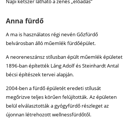
Napi kétszer látható a zenés „előadás”
Anna fürdő
A ma is használatos régi nevén Gőzfürdő
belvárosban álló műemlék fürdőépület.
A neoreneszánsz stílusban épült műemlék épületet
1896-ban építették Láng Adolf és Steinhardt Antal
bécsi építészek tervei alapján.
2004-ben a fürdő épületét eredeti stílusát
megőrizve teljes körűen felújították. Az épületen
belül elválasztották a gyógyfürdő részleget az
újonnan létrehozott wellnessfürdőtől.