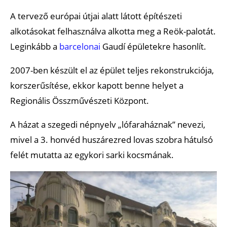
A tervező európai útjai alatt látott építészeti
alkotásokat felhasználva alkotta meg a Reök-palotát.
Leginkább a
barcelonai
Gaudí épületekre hasonlít.
2007-ben készült el az épület teljes rekonstrukciója,
korszerűsítése, ekkor kapott benne helyet a
Regionális Összművészeti Központ.
A házat a szegedi népnyelv „lófaraháznak” nevezi,
mivel a 3. honvéd huszárezred lovas szobra hátulsó
felét mutatta az egykori sarki kocsmának.