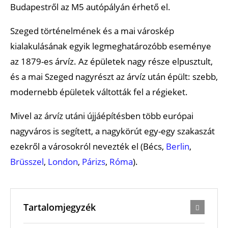
Budapestről az M5 autópályán érhető el.
Szeged történelmének és a mai városkép
kialakulásának egyik legmeghatározóbb eseménye
az 1879-es árvíz. Az épületek nagy része elpusztult,
és a mai Szeged nagyrészt az árvíz után épült: szebb,
modernebb épületek váltották fel a régieket.
Mivel az árvíz utáni újjáépítésben több európai
nagyváros is segített, a nagykörút egy-egy szakaszát
ezekről a városokról nevezték el (Bécs,
Berlin
,
Brüsszel
,
London
,
Párizs
,
Róma
).
Tartalomjegyzék