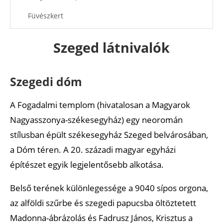
Füvészkert
Interaktív térkép
Szeged látnivalók
Ajánlott cikkek
Hazai cikkek térképen jelölve
Szegedi dóm
A Fogadalmi templom (hivatalosan a Magyarok
Nagyasszonya-székesegyház) egy neoromán
stílusban épült székesegyház Szeged belvárosában,
a Dóm téren. A 20. századi magyar egyházi
építészet egyik legjelentősebb alkotása.
Belső terének különlegessége a 9040 sípos orgona,
az alföldi szűrbe és szegedi papucsba öltöztetett
Madonna-ábrázolás és Fadrusz János, Krisztus a