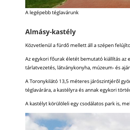
A legépebb téglavárunk
Almásy-kastély
Közvetlenül a fürdő mellett áll a szépen felújí
Az egykori főurak életét bemutató kiállítás az 
tárlatvezetés, látványkonyha, múzeum- és ajá
A Toronykilátó 13,5 méteres járószintjéről gy
téglavárára, a kastélyra és annak egykori törté
A kastélyt körülöleli egy csodálatos park is, m