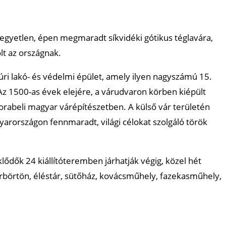
 egyetlen, épen megmaradt síkvidéki gótikus téglavára,
lt az országnak.
i lakó- és védelmi épület, amely ilyen nagyszámú 15.
 Az 1500-as évek elejére, a várudvaron körben kiépült
korabeli magyar várépítészetben. A külső vár területén
yarországon fennmaradt, világi célokat szolgáló török
dők 24 kiállítóteremben járhatják végig, közel hét
árbörtön, éléstár, sütőház, kovácsműhely, fazekasműhely,
.