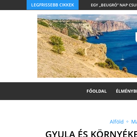
LEGFRISSEBB CIKKEK
EGY „BEUGRÓ” NAP CS
FŐOLDAL
ÉLMÉNYB
Alföld
Ma
GYULA ÉS KÖRNYÉK