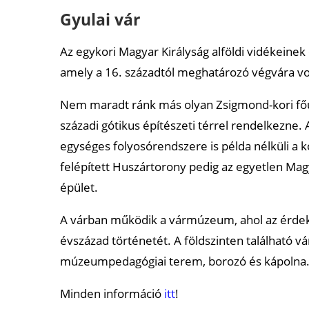
Gyulai vár
Az egykori Magyar Királyság alföldi vidékeinek
amely a 16. századtól meghatározó végvára vo
Nem maradt ránk más olyan Zsigmond-kori főúr
századi gótikus építészeti térrel rendelkezne.
egységes folyosórendszere is példa nélküli a 
felépített Huszártorony pedig az egyetlen Mag
épület.
A várban működik a vármúzeum, ahol az érdeklő
évszázad történetét. A földszinten található v
múzeumpedagógiai terem, borozó és kápolna
Minden információ
itt
!