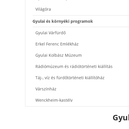
Világóra
Gyulai és környéki programok
Gyulai Várfürdő
Erkel Ferenc Emlékház
Gyulai Kolbász Múzeum
Rádiómúzeum és rádiótörténeti kiállítás
Táj-, víz és fürdőtörténeti kiállítóház
Várszínház
Wenckheim-kastély
Interaktív térkép
Gyul
Ajánlott cikkek