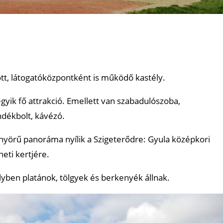
tott, látogatóközpontként is működő kastély.
egyik fő attrakció. Emellett van szabadulószoba,
ndékbolt, kávézó.
önyörű panoráma nyílik a Szigeterődre: Gyula középkori
neti kertjére.
elyben platánok, tölgyek és berkenyék állnak.