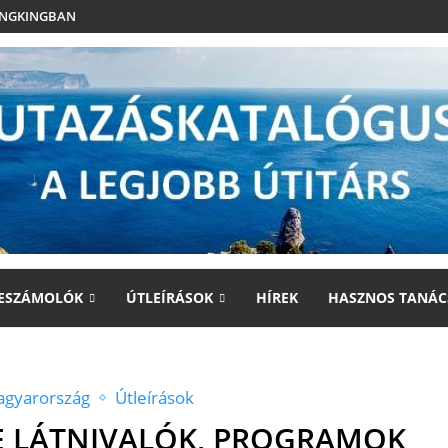
UNGKINGBAN
ESZÁMOLÓK
ÚTLEÍRÁSOK
HÍREK
HASZNOS TANÁC
gyarország
Útleírások
E LÁTNIVALÓK, PROGRAMOK