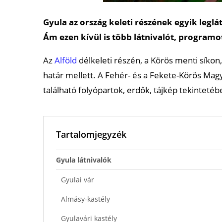
Gyula az ország keleti részének egyik leg
Ám ezen kívül is több látnivalót, programo
Az
Alföld
délkeleti részén, a Körös menti síkon,
határ mellett. A Fehér- és a Fekete-Körös Magya
található folyópartok, erdők, tájkép tekinteté
Tartalomjegyzék
Gyula látnivalók
Gyulai vár
Almásy-kastély
Gyulavári kastély