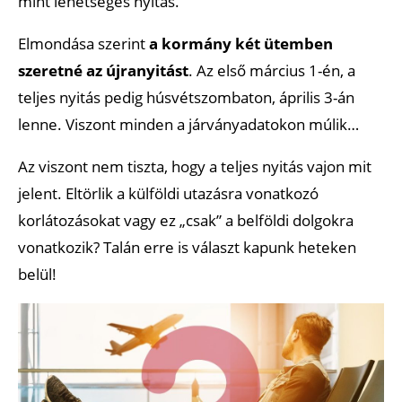
mint lehetséges nyitás.
Elmondása szerint
a kormány két ütemben
szeretné az újranyitást
. Az első március 1-én, a
teljes nyitás pedig húsvétszombaton, április 3-án
lenne. Viszont minden a járványadatokon múlik…
Az viszont nem tiszta, hogy a teljes nyitás vajon mit
jelent. Eltörlik a külföldi utazásra vonatkozó
korlátozásokat vagy ez „csak” a belföldi dolgokra
vonatkozik? Talán erre is választ kapunk heteken
belül!