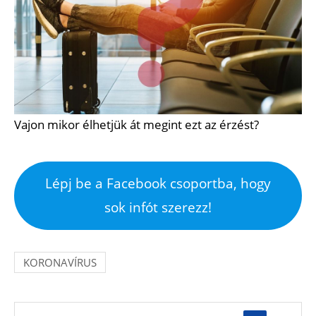
Vajon mikor élhetjük át megint ezt az érzést?
Lépj be a Facebook csoportba, hogy
sok infót szerezz!
KORONAVÍRUS