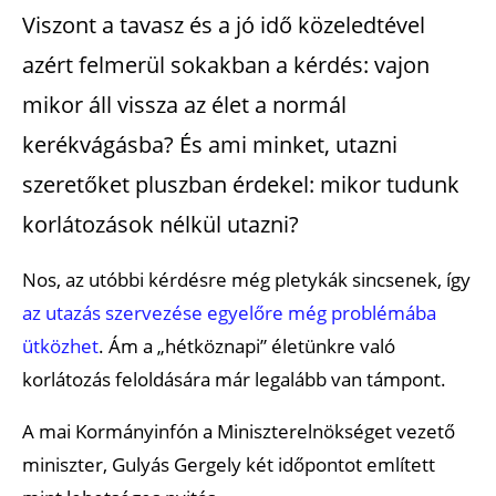
Viszont a tavasz és a jó idő közeledtével
azért felmerül sokakban a kérdés: vajon
mikor áll vissza az élet a normál
kerékvágásba? És ami minket, utazni
szeretőket pluszban érdekel: mikor tudunk
korlátozások nélkül utazni?
Nos, az utóbbi kérdésre még pletykák sincsenek, így
az utazás szervezése egyelőre még problémába
ütközhet
. Ám a „hétköznapi” életünkre való
korlátozás feloldására már legalább van támpont.
A mai Kormányinfón a Miniszterelnökséget vezető
miniszter, Gulyás Gergely két időpontot említett