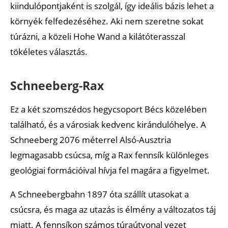
kiindulópontjaként is szolgál, így ideális bázis lehet a
környék felfedezéséhez. Aki nem szeretne sokat
túrázni, a közeli Hohe Wand a kilátóterasszal
tökéletes választás.
Schneeberg-Rax
Ez a két szomszédos hegycsoport Bécs közelében
található, és a városiak kedvenc kirándulóhelye. A
Schneeberg 2076 méterrel Alsó-Ausztria
legmagasabb csúcsa, míg a Rax fennsík különleges
geológiai formációival hívja fel magára a figyelmet.
A Schneebergbahn 1897 óta szállít utasokat a
csúcsra, és maga az utazás is élmény a változatos táj
miatt. A fennsíkon számos túraútvonal vezet