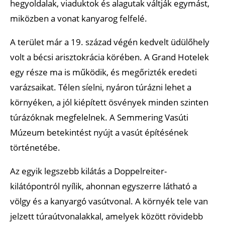
hegyoldalak, viaduktok és alagutak váltják egymást,
miközben a vonat kanyarog felfelé.
A terület már a 19. század végén kedvelt üdülőhely
volt a bécsi arisztokrácia körében. A Grand Hotelek
egy része ma is működik, és megőrizték eredeti
varázsaikat. Télen síelni, nyáron túrázni lehet a
környéken, a jól kiépített ösvények minden szinten
túrázóknak megfelelnek. A Semmering Vasúti
Múzeum betekintést nyújt a vasút építésének
történetébe.
Az egyik legszebb kilátás a Doppelreiter-
kilátópontról nyílik, ahonnan egyszerre látható a
völgy és a kanyargó vasútvonal. A környék tele van
jelzett túraútvonalakkal, amelyek között rövidebb