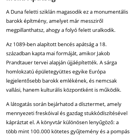
A Duna feletti sziklán magasodik ez a monumentális
barokk építmény, amelyet már messziről
megpillanthatsz, ahogy a folyó felett uralkodik.
Az 1089-ben alapított bencés apátság a 18.
században kapta mai formáját, amikor Jakob
Prandtauer tervei alapján újjáépítették. A sárga
homlokzatú épületegyüttes egyike Európa
legjelentősebb barokk emlékének, és nemcsak
vallási, hanem kulturális központként is működik.
A látogatás során bejárhatod a dísztermet, amely
mennyezeti freskóival és gazdag stukkódíszítésével
kápráztat el. A könyvtár különösen lenyűgöző: a
több mint 100.000 kötetes gyűjtemény és a pompás