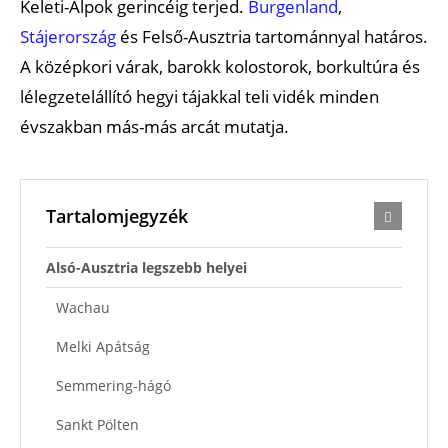
Keleti-Alpok gerincéig terjed.
Burgenland
,
Stájerország
és Felső-Ausztria tartománnyal határos.
A középkori várak, barokk kolostorok, borkultúra és
lélegzetelállító hegyi tájakkal teli vidék minden
évszakban más-más arcát mutatja.
Tartalomjegyzék
Alsó-Ausztria legszebb helyei
Wachau
Melki Apátság
Semmering-hágó
Sankt Pölten