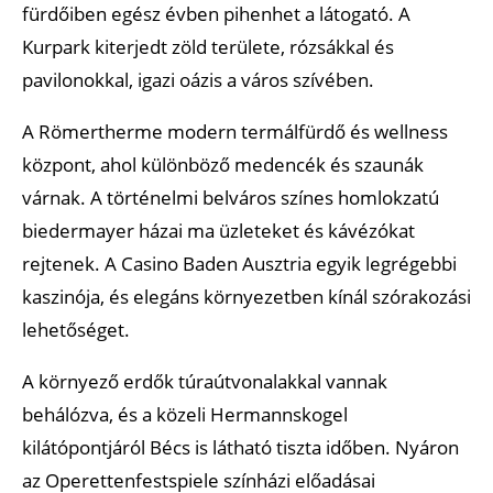
fürdőiben egész évben pihenhet a látogató. A
Kurpark kiterjedt zöld területe, rózsákkal és
pavilonokkal, igazi oázis a város szívében.
A Römertherme modern termálfürdő és wellness
központ, ahol különböző medencék és szaunák
várnak. A történelmi belváros színes homlokzatú
biedermayer házai ma üzleteket és kávézókat
rejtenek. A Casino Baden Ausztria egyik legrégebbi
kaszinója, és elegáns környezetben kínál szórakozási
lehetőséget.
A környező erdők túraútvonalakkal vannak
behálózva, és a közeli Hermannskogel
kilátópontjáról Bécs is látható tiszta időben. Nyáron
az Operettenfestspiele színházi előadásai