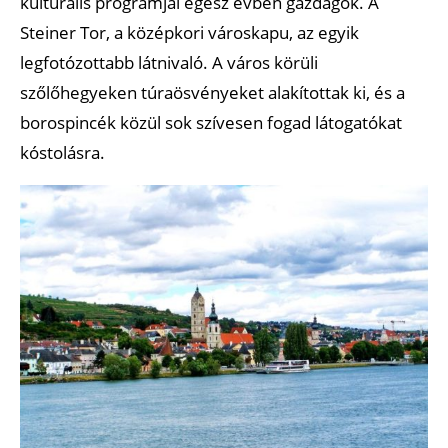
kulturális programjai egész évben gazdagok. A
Steiner Tor, a középkori városkapu, az egyik
legfotózottabb látnivaló. A város körüli
szőlőhegyeken túraösvényeket alakítottak ki, és a
borospincék közül sok szívesen fogad látogatókat
kóstolásra.