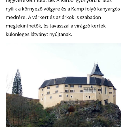
fegyvereket mutat be. A várból gyönyörű kilátás
nyílik a környező völgyre és a Kamp folyó kanyargós
medrére. A várkert és az árkok is szabadon
megtekinthetők, és tavasszal a virágzó kertek
különleges látványt nyújtanak.