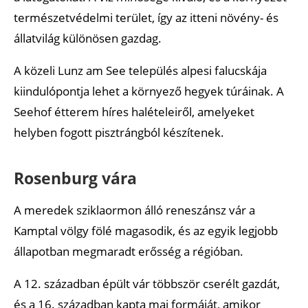
természetvédelmi terület, így az itteni növény- és
állatvilág különösen gazdag.
A közeli Lunz am See település alpesi falucskája
kiindulópontja lehet a környező hegyek túráinak. A
Seehof étterem híres halételeiről, amelyeket
helyben fogott pisztrángból készítenek.
Rosenburg vára
A meredek sziklaormon álló reneszánsz vár a
Kamptal völgy fölé magasodik, és az egyik legjobb
állapotban megmaradt erősség a régióban.
A 12. században épült vár többször cserélt gazdát,
és a 16. században kapta mai formáját, amikor