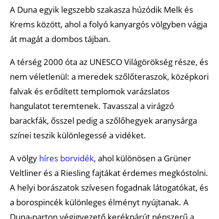
A Duna egyik legszebb szakasza húzódik Melk és
Krems között, ahol a folyó kanyargós völgyben vágja
át magát a dombos tájban.
A térség 2000 óta az UNESCO Világörökség része, és
nem véletlenül: a meredek szőlőteraszok, középkori
falvak és erődített templomok varázslatos
hangulatot teremtenek. Tavasszal a virágzó
barackfák, ősszel pedig a szőlőhegyek aranysárga
színei teszik különlegessé a vidéket.
A völgy
híres borvidék
, ahol különösen a Grüner
Veltliner és a Riesling fajtákat érdemes megkóstolni.
A helyi borászatok szívesen fogadnak látogatókat, és
a borospincék különleges élményt nyújtanak. A
Duna-parton végigvezető kerékpárút népszerű a