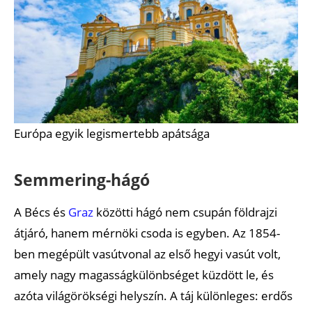
Európa egyik legismertebb apátsága
Semmering-hágó
A Bécs és
Graz
közötti hágó nem csupán földrajzi
átjáró, hanem mérnöki csoda is egyben. Az 1854-
ben megépült vasútvonal az első hegyi vasút volt,
amely nagy magasságkülönbséget küzdött le, és
azóta világörökségi helyszín. A táj különleges: erdős