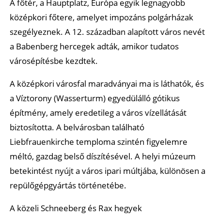
A főtér, a Hauptplatz, Európa egyik legnagyobb
középkori főtere, amelyet impozáns polgárházak
szegélyeznek. A 12. században alapított város nevét
a Babenberg hercegek adták, amikor tudatos
városépítésbe kezdtek.
A középkori városfal maradványai ma is láthatók, és
a Víztorony (Wasserturm) egyedülálló gótikus
építmény, amely eredetileg a város vízellátását
biztosította. A belvárosban található
Liebfrauenkirche temploma szintén figyelemre
méltó, gazdag belső díszítésével. A helyi múzeum
betekintést nyújt a város ipari múltjába, különösen a
repülőgépgyártás történetébe.
A közeli Schneeberg és Rax hegyek