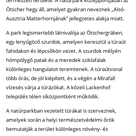
természeti területe. A natúrpark középpontjában az
Ötscher hegy áll, amelyet gyakran neveznek „Alsó-
Ausztria Matterhornjának” jellegzetes alakja miatt.
A park legismertebb látnivalója az Ötschergräben,
egy lenyűgöző szurdok, amelyen keresztül a túraút
fahidakon és lépcsőkön vezet. A szurdok mélyén
hömpölygő patak és a meredek sziklafalak
különleges hangulatot teremtenek. A túraútvonal
több órás, de jól kiépített, és a végén a Mirafall
vízesés várja a túrázókat. A közeli Lackenhof
település télen síközpontként működik.
A natúrparkban vezetett túrákat is szerveznek,
amelyek során a helyi természetvédelmi őrök
bemutatják a terület különleges növény- és