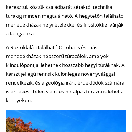
keresztül, köztük családbarát sétáktól technikai
túrákig minden megtalálható. A hegytetőn található
menedékházak helyi ételekkel és frissítőkkel várják
a látogatókat.
A Rax oldalán található Ottohaus és más
menedékházak népszerű túracélok, amelyek
kiindulópontjai lehetnek hosszabb hegyi túráknak. A
karszt jellegű fennsík különleges növényvilággal
rendelkezik, és a geológia iránt érdeklődők számára
is érdekes. Télen síelni és hótalpas túrázni is lehet a
környéken.