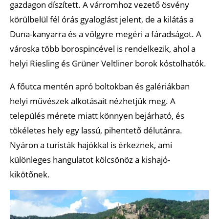
gazdagon díszített. A várromhoz vezető ösvény
körülbelül fél órás gyaloglást jelent, de a kilátás a
Duna-kanyarra és a völgyre megéri a fáradságot. A
városka több borospincével is rendelkezik, ahol a
helyi Riesling és Grüner Veltliner borok kóstolhatók.
A főutca mentén apró boltokban és galériákban
helyi művészek alkotásait nézhetjük meg. A
település mérete miatt könnyen bejárható, és
tökéletes hely egy lassú, pihentető délutánra.
Nyáron a turisták hajókkal is érkeznek, ami
különleges hangulatot kölcsönöz a kishajó-
kikötőnek.