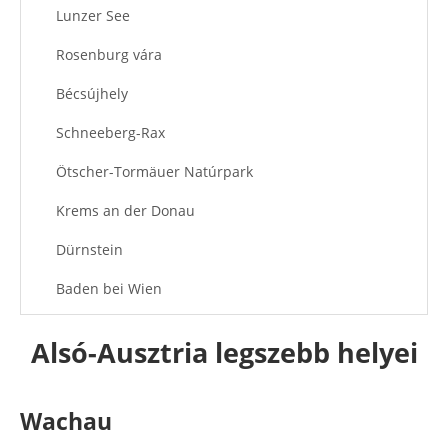
Lunzer See
Rosenburg vára
Bécsújhely
Schneeberg-Rax
Ötscher-Tormäuer Natúrpark
Krems an der Donau
Dürnstein
Baden bei Wien
Klosterneuburg
Alsó-Ausztria legszebb helyei
Grafenegg kastély
Ajánlott cikkek
Wachau