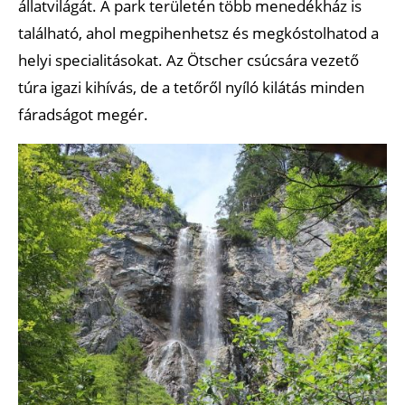
állatvilágát. A park területén több menedékház is
található, ahol megpihenhetsz és megkóstolhatod a
helyi specialitásokat. Az Ötscher csúcsára vezető
túra igazi kihívás, de a tetőről nyíló kilátás minden
fáradságot megér.