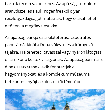
barokk terem valódi kincs. Az apátsági templom
aranydíszei és Paul Troger freskói olyan
részletgazdagságot mutatnak, hogy órákat lehet
eltölteni a megfigyelésükkel.
Az apátság parkja és a kilátóterasz csodálatos
panorámát kínál a Duna-völgyre és a környező
tájakra. Ha teheted, tavasszal vagy nyáron látogass
el, amikor a kertek virágzanak. Az apátságban ma is
élnek szerzetesek, akik fenntartják a
hagyományokat, és a komplexum múzeuma
betekintést nyújt a kolostor történetébe.