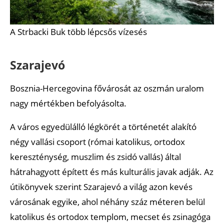
A Strbacki Buk több lépcsős vízesés
Szarajevó
Bosznia-Hercegovina fővárosát az oszmán uralom
nagy mértékben befolyásolta.
A város egyedülálló légkörét a történetét alakító
négy vallási csoport (római katolikus, ortodox
kereszténység, muszlim és zsidó vallás) által
hátrahagyott épített és más kulturális javak adják. Az
útikönyvek szerint Szarajevó a világ azon kevés
városának egyike, ahol néhány száz méteren belül
katolikus és ortodox templom, mecset és zsinagóga