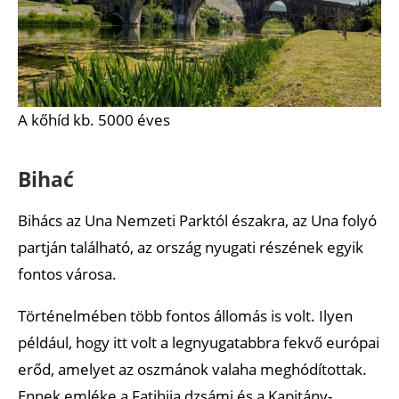
A kőhíd kb. 5000 éves
Bihać
Bihács az Una Nemzeti Parktól északra, az Una folyó
partján található, az ország nyugati részének egyik
fontos városa.
Történelmében több fontos állomás is volt. Ilyen
például, hogy itt volt a legnyugatabbra fekvő európai
erőd, amelyet az oszmánok valaha meghódítottak.
Ennek emléke a Fatihija dzsámi és a Kapitány-