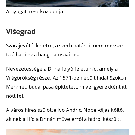
A nyugati rész központja
Višegrad
Szarajevótól keletre, a szerb határtól nem messze
található ez a hangulatos város.
Nevezetessége a Drina folyó feletti híd, amely a
Világörökség része. Az 1571-ben épült hidat Szokoli
Mehmed budai pasa építtetett, mivel gyerekként itt
nőtt fel.
A város híres szülötte Ivo Andrić, Nobel-díjas költő,
akinek a Híd a Drinán műve erről a hídról készült.