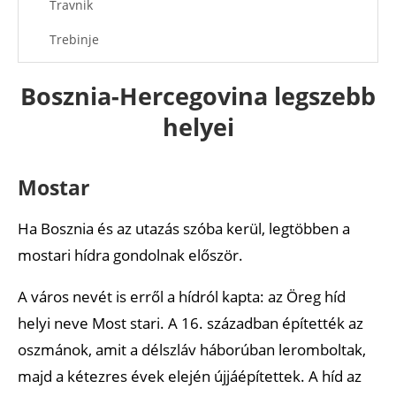
Travnik
Trebinje
Bihać
Bosznia-Hercegovina legszebb
Višegrad
helyei
Ajánlott cikkek
Mostar
Ha Bosznia és az utazás szóba kerül, legtöbben a
mostari hídra gondolnak először.
A város nevét is erről a hídról kapta: az Öreg híd
helyi neve Most stari. A 16. században építették az
oszmánok, amit a délszláv háborúban leromboltak,
majd a kétezres évek elején újjáépítettek. A híd az