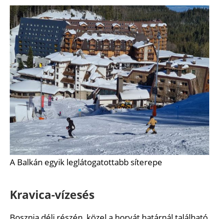
A Balkán egyik leglátogatottabb síterepe
Kravica-vízesés
Bosznia déli részén, közel a horvát határnál található