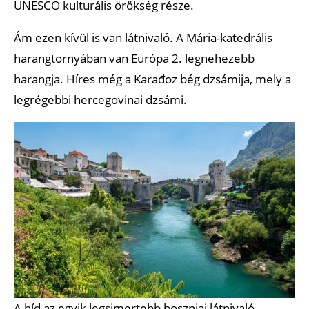
UNESCO kulturális örökség része.
Ám ezen kívül is van látnivaló. A Mária-katedrális
harangtornyában van Európa 2. legnehezebb
harangja. Híres még a Karađoz bég dzsámija, mely a
legrégebbi hercegovinai dzsámi.
A híd az egyik legsimertebb boszniai látnivaló