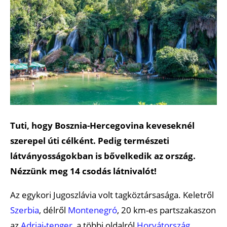
Tuti, hogy Bosznia-Hercegovina keveseknél
szerepel úti célként. Pedig természeti
látványosságokban is bővelkedik az ország.
Nézzünk meg 14 csodás látnivalót!
Az egykori Jugoszlávia volt tagköztársasága. Keletről
Szerbia
, délről
Montenegró
, 20 km-es partszakaszon
az
Adriai-tenger
, a többi oldalról
Horvátország