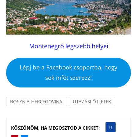
Montenegró legszebb helyei
Lépj be a Facebook csoportba, hogy
sok infót szerezz!
BOSZNIA-HERCEGOVINA
UTAZÁSI ÖTLETEK
KÖSZÖNÖM, HA MEGOSZTOD A CIKKET: