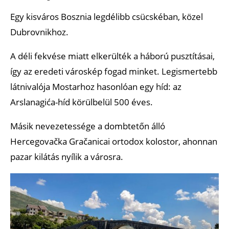
Egy kisváros Bosznia legdélibb csücskéban, közel
Dubrovnikhoz.
A déli fekvése miatt elkerülték a háború pusztításai,
így az eredeti városkép fogad minket. Legismertebb
látnivalója Mostarhoz hasonlóan egy híd: az
Arslanagića-híd körülbelül 500 éves.
Másik nevezetessége a dombtetőn álló
Hercegovačka Gračanicai ortodox kolostor, ahonnan
pazar kilátás nyílik a városra.