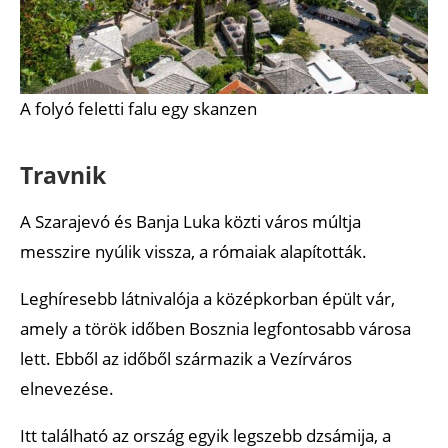
A folyó feletti falu egy skanzen
Travnik
A Szarajevó és Banja Luka közti város múltja
messzire nyúlik vissza, a rómaiak alapították.
Leghíresebb látnivalója a középkorban épült vár,
amely a török időben Bosznia legfontosabb városa
lett. Ebből az időből származik a Vezírváros
elnevezése.
Itt található az ország egyik legszebb dzsámija, a