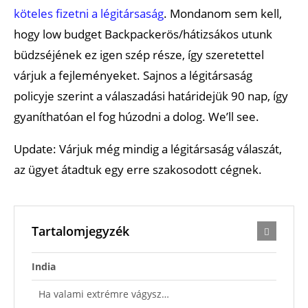
köteles fizetni a légitársaság
. Mondanom sem kell,
hogy low budget Backpackerös/hátizsákos utunk
büdzséjének ez igen szép része, így szeretettel
várjuk a fejleményeket. Sajnos a légitársaság
policyje szerint a válaszadási határidejük 90 nap, így
gyaníthatóan el fog húzodni a dolog. We’ll see.
Update: Várjuk még mindig a légitársaság válaszát,
az ügyet átadtuk egy erre szakosodott cégnek.
Tartalomjegyzék
India
Ha valami extrémre vágysz…