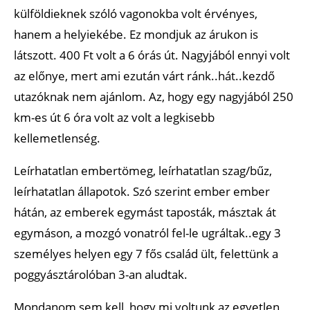
külföldieknek szóló vagonokba volt érvényes,
hanem a helyiekébe. Ez mondjuk az árukon is
látszott. 400 Ft volt a 6 órás út. Nagyjából ennyi volt
az előnye, mert ami ezután várt ránk..hát..kezdő
utazóknak nem ajánlom. Az, hogy egy nagyjából 250
km-es út 6 óra volt az volt a legkisebb
kellemetlenség.
Leírhatatlan embertömeg, leírhatatlan szag/bűz,
leírhatatlan állapotok. Szó szerint ember ember
hátán, az emberek egymást taposták, másztak át
egymáson, a mozgó vonatról fel-le ugráltak..egy 3
személyes helyen egy 7 fős család ült, felettünk a
poggyásztárolóban 3-an aludtak.
Mondanom sem kell, hogy mi voltunk az egyetlen