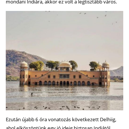
mondani Indiára, akkor ez volt a legtisztább város.
Ezután újabb 6 óra vonatozás következett Delhiig,
ahol elköszöntünk egy jó ideig biztosan Indiától.