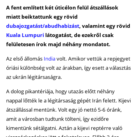
A fent említett két úticélon felül átszállások
miatt beiktattunk egy rövid
dubajozgatást/abudhabizást
, valamint egy rövid
Kuala Lumpuri
látogatást, de ezekről csak
felületesen írok majd néhány mondatot.
Az első állomás
India
volt. Amikor vettük a repjegyet
óriási különbség volt az árakban, így esett a választás
az ukrán légitársaságra.
A dolog pikantériája, hogy utazás előtt néhány
nappal lőtték le a légitársaság gépét Irán felett. Kijevi
átszállással mentünk. Volt egy jó nettó 5-6 óránk,
amit a városban tudtunk tölteni, így ezidőre
kimentünk sétálgatni. Aztán a kijevi reptérre való