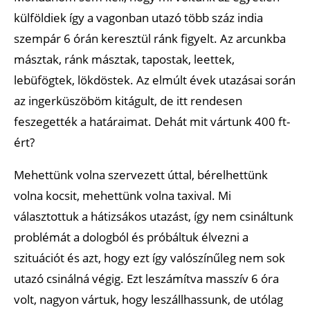
külföldiek így a vagonban utazó több száz india
szempár 6 órán keresztül ránk figyelt. Az arcunkba
másztak, ránk másztak, tapostak, leettek,
lebüfögtek, lökdöstek. Az elmúlt évek utazásai során
az ingerküszöböm kitágult, de itt rendesen
feszegették a határaimat. Dehát mit vártunk 400 ft-
ért?
Mehettünk volna szervezett úttal, bérelhettünk
volna kocsit, mehettünk volna taxival. Mi
választottuk a hátizsákos utazást, így nem csináltunk
problémát a dologból és próbáltuk élvezni a
szituációt és azt, hogy ezt így valószínűleg nem sok
utazó csinálná végig. Ezt leszámítva masszív 6 óra
volt, nagyon vártuk, hogy leszállhassunk, de utólag