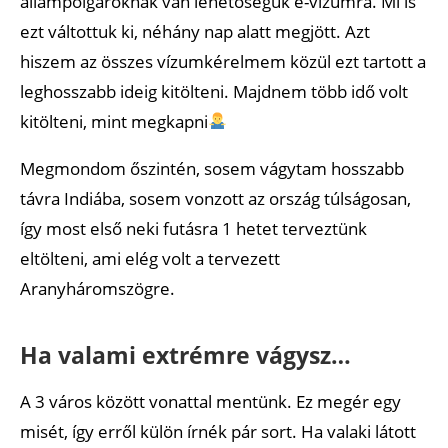
állampolgároknak van lehetőségük e-vízumra. Mi is
ezt váltottuk ki, néhány nap alatt megjött. Azt
hiszem az összes vízumkérelmem közül ezt tartott a
leghosszabb ideig kitölteni. Majdnem több idő volt
kitölteni, mint megkapni
Megmondom őszintén, sosem vágytam hosszabb
távra Indiába, sosem vonzott az ország túlságosan,
így most első neki futásra 1 hetet terveztünk
eltölteni, ami elég volt a tervezett
Aranyháromszögre.
Ha valami extrémre vágysz…
A 3 város között vonattal mentünk. Ez megér egy
misét, így erről külön írnék pár sort. Ha valaki látott