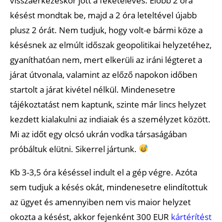
visszaérkezéskor jött a feketeleves. Előbb 2 óra
késést mondtak be, majd a 2 óra leteltével újabb
plusz 2 órát. Nem tudjuk, hogy volt-e bármi köze a
késésnek az elmúlt időszak geopolitikai helyzetéhez,
gyaníthatóan nem, mert elkerüli az iráni légteret a
járat útvonala, valamint az előző napokon időben
startolt a járat kivétel nélkül. Mindenesetre
tájékoztatást nem kaptunk, szinte már lincs helyzet
kezdett kialakulni az indiaiak és a személyzet között.
Mi az időt egy olcsó ukrán vodka társaságában
próbáltuk elütni. Sikerrel jártunk.
Kb 3-3,5 óra késéssel indult el a gép végre. Azóta
sem tudjuk a késés okát, mindenesetre elindítottuk
az ügyet és amennyiben nem vis maior helyzet
okozta a késést, akkor fejenként 300 EUR
kártérítést