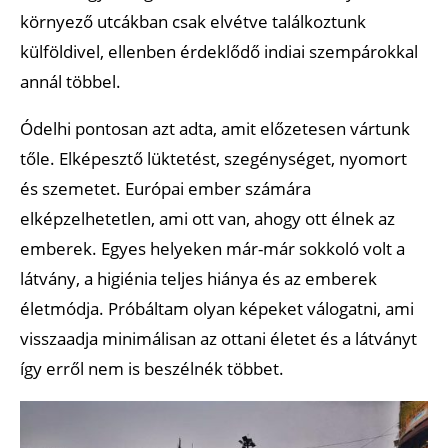
környező utcákban csak elvétve találkoztunk
külföldivel, ellenben érdeklődő indiai szempárokkal
annál többel.
Ódelhi pontosan azt adta, amit előzetesen vártunk
tőle. Elképesztő lüktetést, szegénységet, nyomort
és szemetet. Európai ember számára
elképzelhetetlen, ami ott van, ahogy ott élnek az
emberek. Egyes helyeken már-már sokkoló volt a
látvány, a higiénia teljes hiánya és az emberek
életmódja. Próbáltam olyan képeket válogatni, ami
visszaadja minimálisan az ottani életet és a látványt
így erről nem is beszélnék többet.