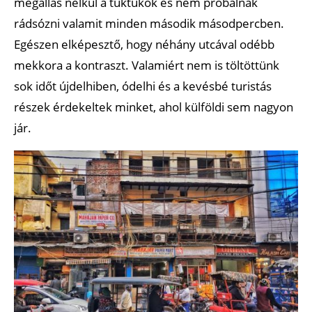
megállás nélkül a tuktukok és nem próbálnak
rádsózni valamit minden második másodpercben.
Egészen elképesztő, hogy néhány utcával odébb
mekkora a kontraszt. Valamiért nem is töltöttünk
sok időt újdelhiben, ódelhi és a kevésbé turistás
részek érdekeltek minket, ahol külföldi sem nagyon
jár.