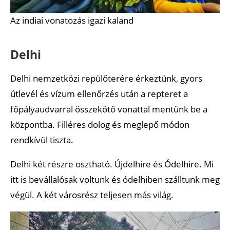
Az indiai vonatozás igazi kaland
Delhi
Delhi nemzetközi repülőterére érkeztünk, gyors
útlevél és vízum ellenőrzés után a repteret a
főpályaudvarral összekötő vonattal mentünk be a
központba. Filléres dolog és meglepő módon
rendkívül tiszta.
Delhi két részre osztható. Újdelhire és Ódelhire. Mi
itt is bevállalósak voltunk és ódelhiben szálltunk meg
végül. A két városrész teljesen más világ.