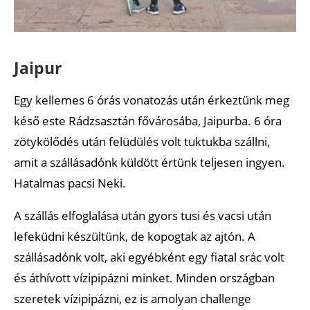
Jaipur
Egy kellemes 6 órás vonatozás után érkeztünk meg
késő este Rádzsasztán fővárosába, Jaipurba. 6 óra
zötykölődés után felüdülés volt tuktukba szállni,
amit a szállásadónk küldött értünk teljesen ingyen.
Hatalmas pacsi Neki.
A szállás elfoglalása után gyors tusi és vacsi után
lefeküdni készültünk, de kopogtak az ajtón. A
szállásadónk volt, aki egyébként egy fiatal srác volt
és áthívott vízipipázni minket. Minden országban
szeretek vízipipázni, ez is amolyan challenge