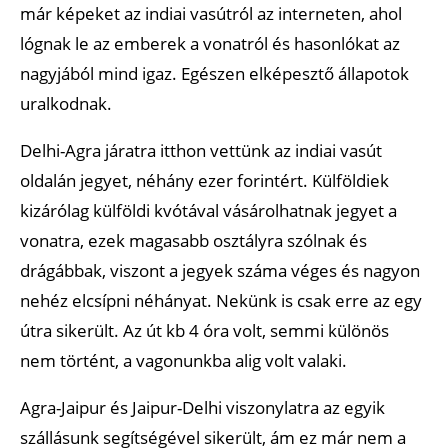
már képeket az indiai vasútról az interneten, ahol
lógnak le az emberek a vonatról és hasonlókat az
nagyjából mind igaz. Egészen elképesztő állapotok
uralkodnak.
Delhi-Agra járatra itthon vettünk az indiai vasút
oldalán jegyet, néhány ezer forintért. Külföldiek
kizárólag külföldi kvótával vásárolhatnak jegyet a
vonatra, ezek magasabb osztályra szólnak és
drágábbak, viszont a jegyek száma véges és nagyon
nehéz elcsípni néhányat. Nekünk is csak erre az egy
útra sikerült. Az út kb 4 óra volt, semmi különös
nem történt, a vagonunkba alig volt valaki.
Agra-Jaipur és Jaipur-Delhi viszonylatra az egyik
szállásunk segítségével sikerült, ám ez már nem a