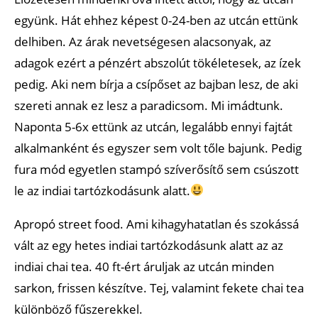
együnk. Hát ehhez képest 0-24-ben az utcán ettünk
delhiben. Az árak nevetségesen alacsonyak, az
adagok ezért a pénzért abszolút tökéletesek, az ízek
pedig. Aki nem bírja a csípőset az bajban lesz, de aki
szereti annak ez lesz a paradicsom. Mi imádtunk.
Naponta 5-6x ettünk az utcán, legalább ennyi fajtát
alkalmanként és egyszer sem volt tőle bajunk. Pedig
fura mód egyetlen stampó szíverősítő sem csúszott
le az indiai tartózkodásunk alatt.
Apropó street food. Ami kihagyhatatlan és szokássá
vált az egy hetes indiai tartózkodásunk alatt az az
indiai chai tea. 40 ft-ért áruljak az utcán minden
sarkon, frissen készítve. Tej, valamint fekete chai tea
különböző fűszerekkel.