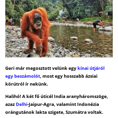
Geri már megosztott velünk egy
kínai útjáról
egy beszámolót
, most egy hosszabb ázsiai
körútról ír nekünk.
Halihó! A két fő úticél India aranyháromszöge,
azaz
Delhi
-Jaipur-Agra, valamint Indonézia
orángutánok lakta szigete, Szumátra voltak.