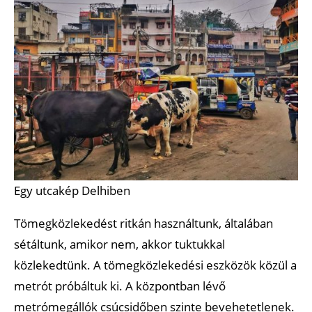
Egy utcakép Delhiben
Tömegközlekedést ritkán használtunk, általában
sétáltunk, amikor nem, akkor tuktukkal
közlekedtünk. A tömegközlekedési eszközök közül a
metrót próbáltuk ki. A központban lévő
metrómegállók csúcsidőben szinte bevehetetlenek.