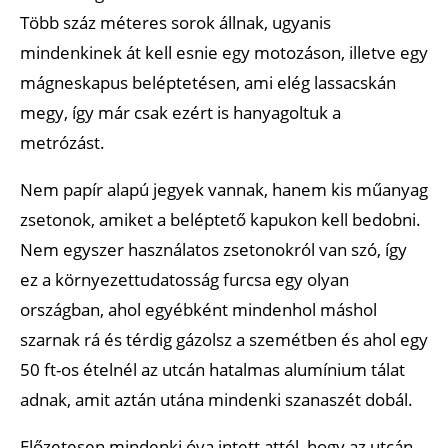
Több száz méteres sorok állnak, ugyanis
mindenkinek át kell esnie egy motozáson, illetve egy
mágneskapus beléptetésen, ami elég lassacskán
megy, így már csak ezért is hanyagoltuk a
metrózást.
Nem papír alapú jegyek vannak, hanem kis műanyag
zsetonok, amiket a beléptető kapukon kell bedobni.
Nem egyszer használatos zsetonokról van szó, így
ez a környezettudatosság furcsa egy olyan
országban, ahol egyébként mindenhol máshol
szarnak rá és térdig gázolsz a szemétben és ahol egy
50 ft-os ételnél az utcán hatalmas alumínium tálat
adnak, amit aztán utána mindenki szanaszét dobál.
Előzetesen mindenki óva intett attól, hogy az utcán